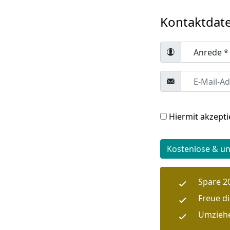
Kontaktdat
Hiermit akzepti
Kostenlose & u
Spare 2
Freue d
Umziehe